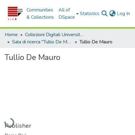
Communities
All of
(c
Statistics
Log In
& Collections
DSpace
Home
Collezioni Digitali Università della Calabria
Sala di ricerca "Tullio De Mauro"
Tullio De Mauro
Tullio De Mauro
Loading...
Publisher