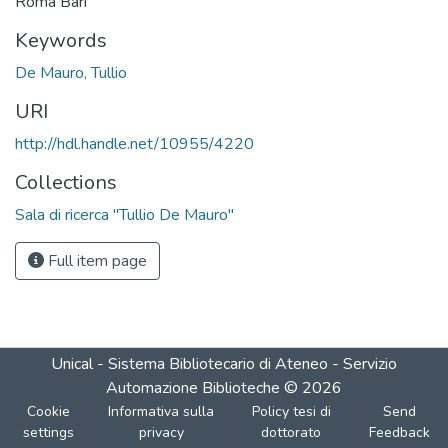
Roma Bari
Keywords
De Mauro, Tullio
URI
http://hdl.handle.net/10955/4220
Collections
Sala di ricerca "Tullio De Mauro"
Full item page
Unical - Sistema Bibliotecario di Ateneo - Servizio
Automazione Biblioteche
©
2026
Cookie
Informativa sulla
Policy tesi di
Send
settings
privacy
dottorato
Feedback