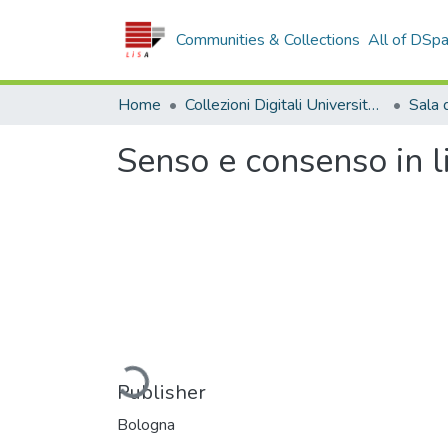
Communities & Collections
All of DSp
Home
Collezioni Digitali Università della Calabria
Senso e consenso in li
Loading...
Publisher
Bologna