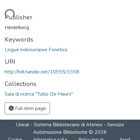
Loading...
Publisher
Heidelberg
Keywords
Lingue indoeuropee Fonetica
URI
http://hdl.handle.net/10955/3358
Collections
Sala di ricerca "Tullio De Mauro"
Full item page
Unical - Sistema Bibliotecario di Ateneo - Servizio
Automazione Biblioteche
©
2026
Cookie
Informativa sulla
Policy tesi di
Send