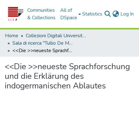
Communities
All of
(c
Statistics
Log In
& Collections
DSpace
Home
Collezioni Digitali Università della Calabria
Sala di ricerca "Tullio De Mauro"
<<Die >>neueste Sprachforschung und die Erklärung des indogermanischen Ablautes
<<Die >>neueste Sprachforschung
und die Erklärung des
indogermanischen Ablautes