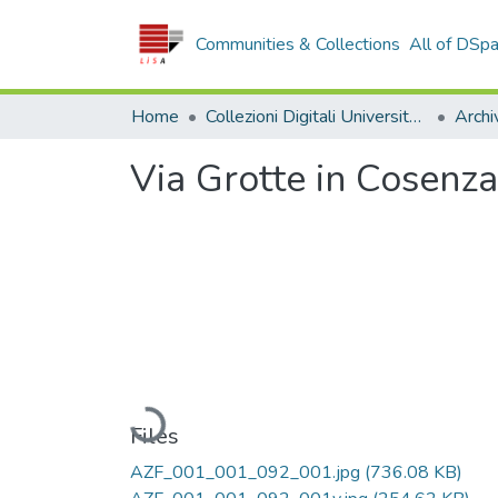
Communities & Collections
All of DSp
Home
Collezioni Digitali Università della Calabria
Via Grotte in Cosenza
Loading...
Files
AZF_001_001_092_001.jpg
(736.08 KB)