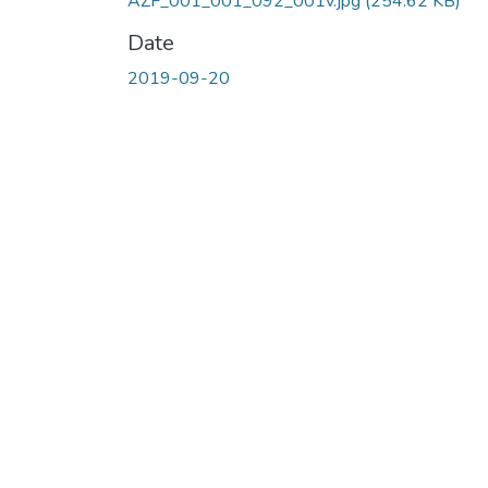
AZF_001_001_092_001v.jpg
(254.62 KB)
Date
2019-09-20