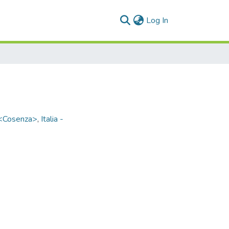
(current)
Log In
<Cosenza>
,
Italia -