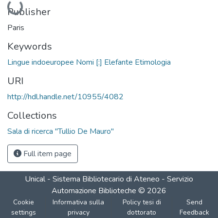
Publisher
Paris
Keywords
Lingue indoeuropee Nomi [:] Elefante Etimologia
URI
http://hdl.handle.net/10955/4082
Collections
Sala di ricerca "Tullio De Mauro"
Full item page
Unical - Sistema Bibliotecario di Ateneo - Servizio
Automazione Biblioteche
©
2026
Cookie
Informativa sulla
Policy tesi di
Send
settings
privacy
dottorato
Feedback