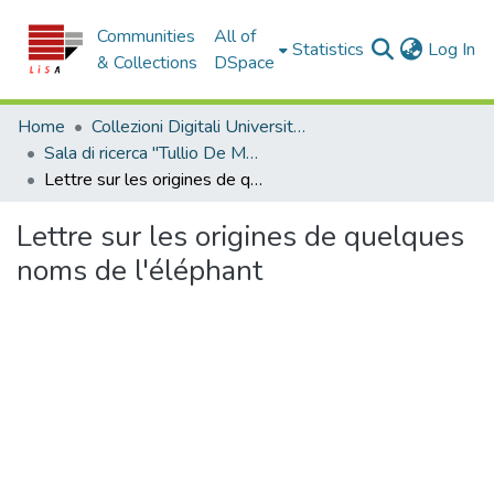
Communities
All of
(c
Statistics
Log In
& Collections
DSpace
Home
Collezioni Digitali Università della Calabria
Sala di ricerca "Tullio De Mauro"
Lettre sur les origines de quelques noms de l'éléphant
Lettre sur les origines de quelques
noms de l'éléphant
Loading...