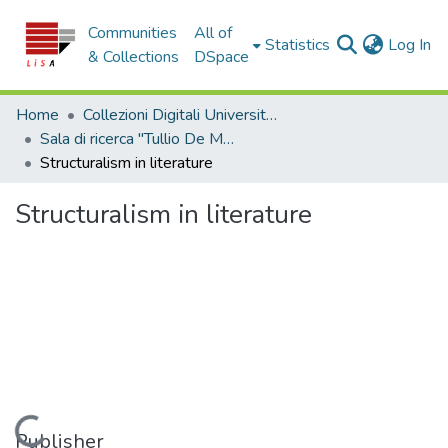
Communities
All of
(c
Statistics
Log In
& Collections
DSpace
Home
Collezioni Digitali Università della Calabria
Sala di ricerca "Tullio De Mauro"
Structuralism in literature
Structuralism in literature
Loading...
Publisher