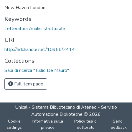
New Haven London
Keywords
Letteratura Analisi strutturale
URI
http://hdl.handle.net/10955/2414
Collections
Sala di ricerca "Tullio De Mauro"
Full item page
Unical - Sistema Bibliotecario di Ateneo - Servizio
Automazione Biblioteche
©
2026
Cookie
Informativa sulla
Policy tesi di
Send
settings
privacy
dottorato
Feedback