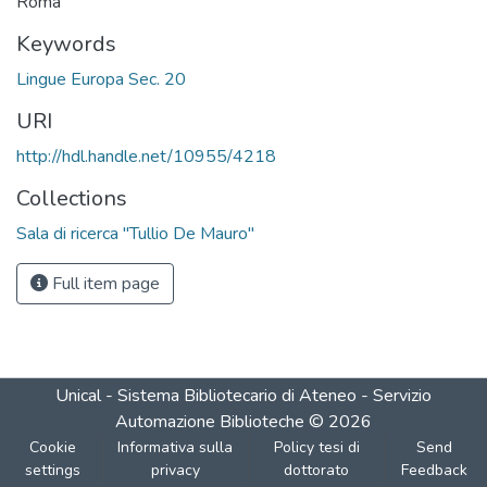
Roma
Keywords
Lingue Europa Sec. 20
URI
http://hdl.handle.net/10955/4218
Collections
Sala di ricerca "Tullio De Mauro"
Full item page
Unical - Sistema Bibliotecario di Ateneo - Servizio
Automazione Biblioteche
©
2026
Cookie
Informativa sulla
Policy tesi di
Send
settings
privacy
dottorato
Feedback