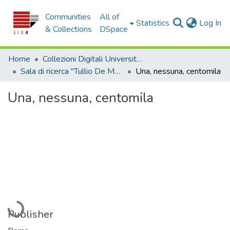
Communities
All of
(c
Statistics
Log In
& Collections
DSpace
Home
Collezioni Digitali Università della Calabria
Sala di ricerca "Tullio De Mauro"
Una, nessuna, centomila
Una, nessuna, centomila
Loading...
Publisher