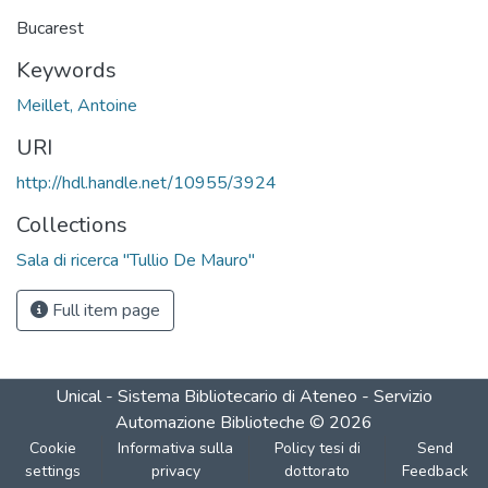
Bucarest
Keywords
Meillet, Antoine
URI
http://hdl.handle.net/10955/3924
Collections
Sala di ricerca "Tullio De Mauro"
Full item page
Unical - Sistema Bibliotecario di Ateneo - Servizio
Automazione Biblioteche
©
2026
Cookie
Informativa sulla
Policy tesi di
Send
settings
privacy
dottorato
Feedback