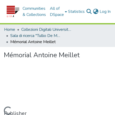
Communities
All of
(c
Statistics
Log In
& Collections
DSpace
Home
Collezioni Digitali Università della Calabria
Sala di ricerca "Tullio De Mauro"
Mémorial Antoine Meillet
Mémorial Antoine Meillet
Loading...
Publisher