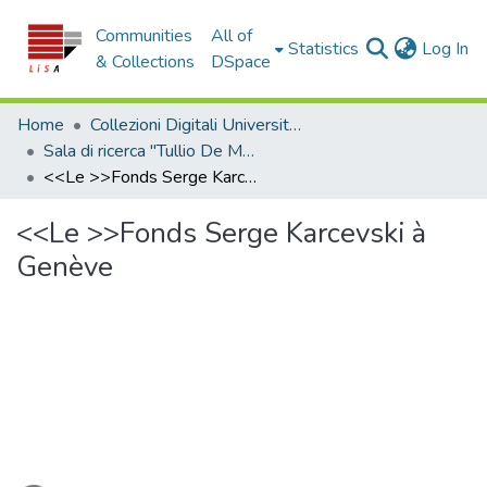
Communities
All of
(c
Statistics
Log In
& Collections
DSpace
Home
Collezioni Digitali Università della Calabria
Sala di ricerca "Tullio De Mauro"
<<Le >>Fonds Serge Karcevski à Genève
<<Le >>Fonds Serge Karcevski à
Genève