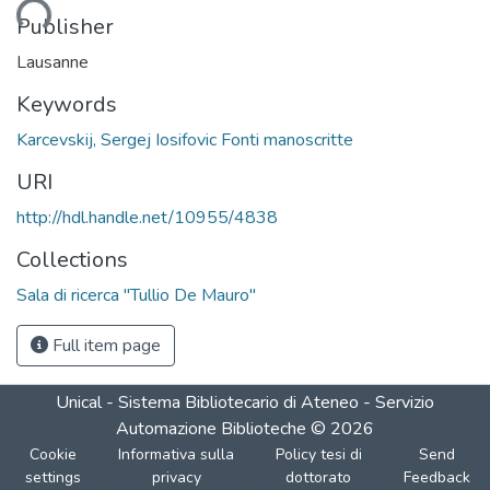
oading...
Publisher
Lausanne
Keywords
Karcevskij, Sergej Iosifovic Fonti manoscritte
URI
http://hdl.handle.net/10955/4838
Collections
Sala di ricerca "Tullio De Mauro"
Full item page
Unical - Sistema Bibliotecario di Ateneo - Servizio
Automazione Biblioteche
©
2026
Cookie
Informativa sulla
Policy tesi di
Send
settings
privacy
dottorato
Feedback