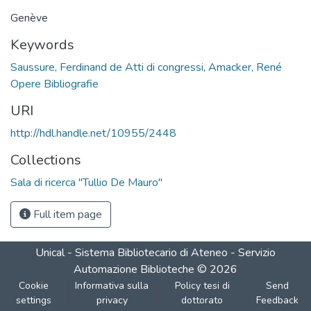
Loading...
Genève
Keywords
Saussure, Ferdinand de Atti di congressi
,
Amacker, René
Opere Bibliografie
URI
http://hdl.handle.net/10955/2448
Collections
Sala di ricerca "Tullio De Mauro"
Full item page
Unical - Sistema Bibliotecario di Ateneo - Servizio
Automazione Biblioteche
©
2026
Cookie
Informativa sulla
Policy tesi di
Send
settings
privacy
dottorato
Feedback