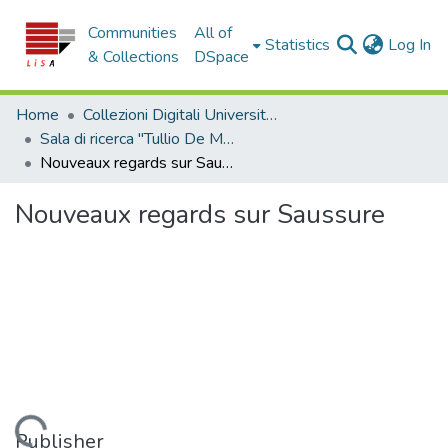
Communities
All of
(c
Statistics
Log In
& Collections
DSpace
Home
Collezioni Digitali Università della Calabria
Sala di ricerca "Tullio De Mauro"
Nouveaux regards sur Saussure
Nouveaux regards sur Saussure
Publisher