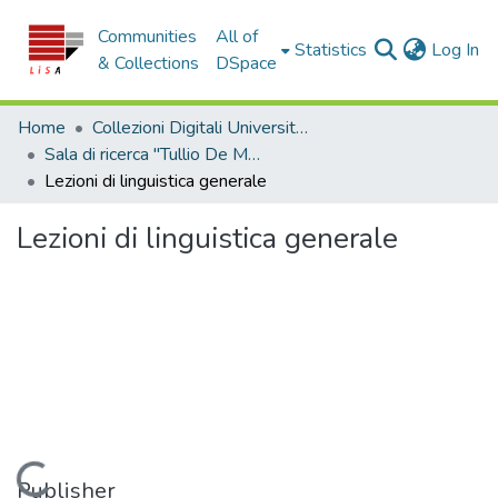
Communities
All of
(c
Statistics
Log In
& Collections
DSpace
Home
Collezioni Digitali Università della Calabria
Sala di ricerca "Tullio De Mauro"
Lezioni di linguistica generale
Lezioni di linguistica generale
Loading...
Publisher