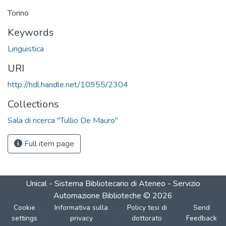
Torino
Keywords
Linguistica
URI
http://hdl.handle.net/10955/2304
Collections
Sala di ricerca "Tullio De Mauro"
Full item page
Unical - Sistema Bibliotecario di Ateneo - Servizio
Automazione Biblioteche
©
2026
Cookie
Informativa sulla
Policy tesi di
Send
settings
privacy
dottorato
Feedback