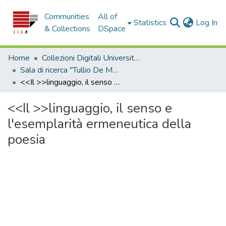
Communities
All of
(c
Statistics
Log In
& Collections
DSpace
Home
Collezioni Digitali Università della Calabria
Sala di ricerca "Tullio De Mauro"
<<Il >>linguaggio, il senso e l'esemplarità ermeneutica della poesia
<<Il >>linguaggio, il senso e
l'esemplarità ermeneutica della
poesia