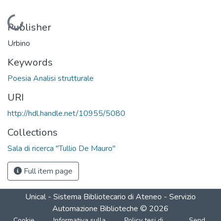
Loading...
Publisher
Urbino
Keywords
Poesia Analisi strutturale
URI
http://hdl.handle.net/10955/5080
Collections
Sala di ricerca "Tullio De Mauro"
Full item page
Unical - Sistema Bibliotecario di Ateneo - Servizio
Automazione Biblioteche
©
2026
Cookie
Informativa sulla
Policy tesi di
Send