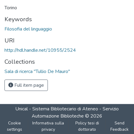
Torino
Keywords
Filosofia del linguaggio
URI
http://hdl.handle.net/10955/2524
Collections
Sala di ricerca "Tullio De Mauro"
Full item page
Unical - Sistema Bibliotecario di Ateneo - Servizio
Automazione Biblioteche
©
2026
Cookie
Informativa sulla
Policy tesi di
Send
settings
privacy
dottorato
Feedback