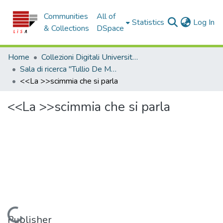
Communities
All of
(c
Statistics
Log In
& Collections
DSpace
Home
Collezioni Digitali Università della Calabria
Sala di ricerca "Tullio De Mauro"
<<La >>scimmia che si parla
<<La >>scimmia che si parla
Loading...
Publisher