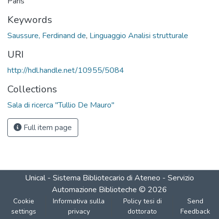
Paris
Keywords
Saussure, Ferdinand de
,
Linguaggio Analisi strutturale
URI
http://hdl.handle.net/10955/5084
Collections
Sala di ricerca "Tullio De Mauro"
Full item page
Unical - Sistema Bibliotecario di Ateneo - Servizio
Automazione Biblioteche
©
2026
Cookie
Informativa sulla
Policy tesi di
Send
settings
privacy
dottorato
Feedback