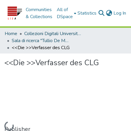
Communities
All of
(c
Statistics
Log In
& Collections
DSpace
Home
Collezioni Digitali Università della Calabria
Sala di ricerca "Tullio De Mauro"
<<Die >>Verfasser des CLG
<<Die >>Verfasser des CLG
Loading...
Publisher