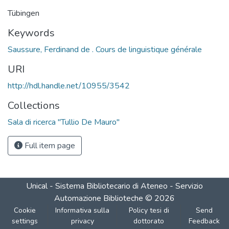
Tübingen
Keywords
Saussure, Ferdinand de . Cours de linguistique générale
URI
http://hdl.handle.net/10955/3542
Collections
Sala di ricerca "Tullio De Mauro"
Full item page
Unical - Sistema Bibliotecario di Ateneo - Servizio
Automazione Biblioteche
©
2026
Cookie
Informativa sulla
Policy tesi di
Send
settings
privacy
dottorato
Feedback