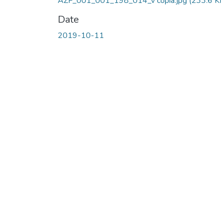
AZF_001_001_198_014_v copia.jpg
(233.6 K
Date
2019-10-11