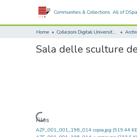
Communities & Collections
All of DSp
Home
Collezioni Digitali Università della Calabria
Sala delle sculture d
Loading...
Files
AZF_001_001_198_014 copia.jpg
(519.44 KB