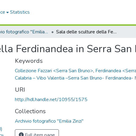
ace
Statistics
Archivio fotografico "Emilia Zinzi"
Sala delle sculture della Ferdinandea in Serra San Bruno
ella Ferdinandea in Serra San
Keywords
Collezione Fazzari <Serra San Bruno>
,
Ferdinandea <Serr
Calabria – Vibo Valentia –Serra San Bruno- Ferdinandea
URI
http://hdl.handle.net/10955/1575
Collections
Archivio fotografico "Emilia Zinzi"
)
Full item page