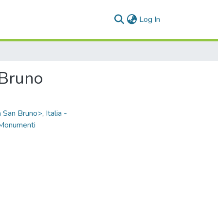
(current)
Log In
 Bruno
a San Bruno>
,
Italia -
- Monumenti