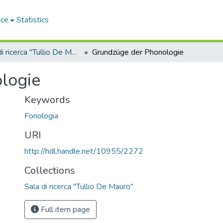
ace
Statistics
Sala di ricerca "Tullio De Mauro"
Grundzüge der Phonologie
logie
Keywords
Fonologia
URI
http://hdl.handle.net/10955/2272
Collections
Sala di ricerca "Tullio De Mauro"
Full item page