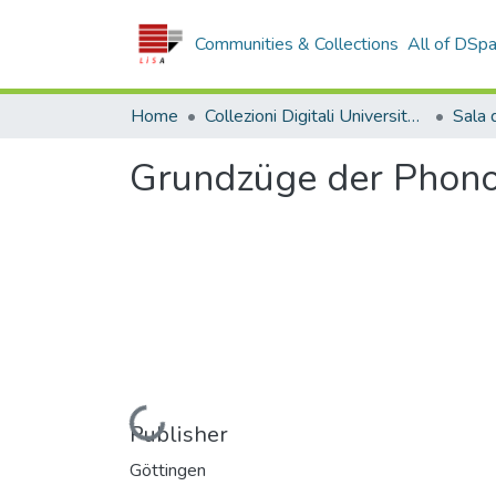
Communities & Collections
All of DSp
Home
Collezioni Digitali Università della Calabria
Grundzüge der Phono
Loading...
Publisher
Göttingen