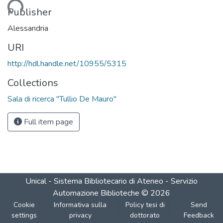
Loading...
Publisher
Alessandria
URI
http://hdl.handle.net/10955/5315
Collections
Sala di ricerca "Tullio De Mauro"
Full item page
Unical - Sistema Bibliotecario di Ateneo - Servizio
Automazione Biblioteche
©
2026
Cookie
Informativa sulla
Policy tesi di
Send
settings
privacy
dottorato
Feedback