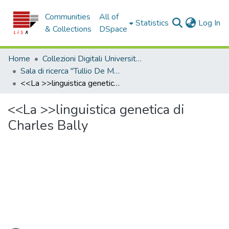
Communities
All of
(c
Statistics
Log In
& Collections
DSpace
Home
Collezioni Digitali Università della Calabria
Sala di ricerca "Tullio De Mauro"
<<La >>linguistica genetica di Charles Bally
<<La >>linguistica genetica di
Charles Bally