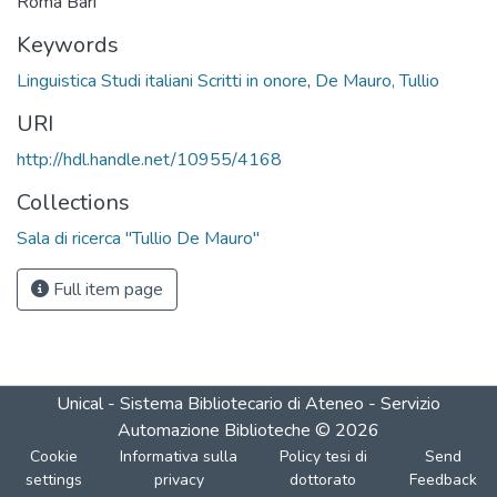
Roma Bari
Keywords
Linguistica Studi italiani Scritti in onore
,
De Mauro, Tullio
URI
http://hdl.handle.net/10955/4168
Collections
Sala di ricerca "Tullio De Mauro"
Full item page
Unical - Sistema Bibliotecario di Ateneo - Servizio
Automazione Biblioteche
©
2026
Cookie
Informativa sulla
Policy tesi di
Send
settings
privacy
dottorato
Feedback