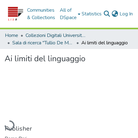
Communities
All of
(c
Statistics
Log In
& Collections
DSpace
Home
Collezioni Digitali Università della Calabria
Sala di ricerca "Tullio De Mauro"
Ai limiti del linguaggio
Ai limiti del linguaggio
Loading...
Publisher