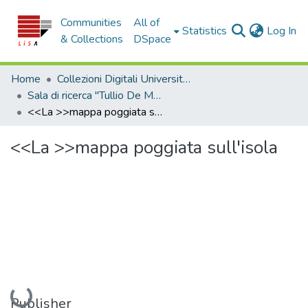
Communities
All of
(c
Statistics
Log In
& Collections
DSpace
Home
Collezioni Digitali Università della Calabria
Sala di ricerca "Tullio De Mauro"
<<La >>mappa poggiata sull'isola
<<La >>mappa poggiata sull'isola
Loading...
Publisher