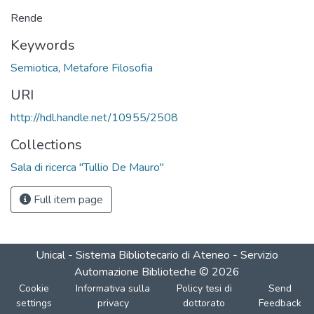
Rende
Keywords
Semiotica
,
Metafore Filosofia
URI
http://hdl.handle.net/10955/2508
Collections
Sala di ricerca "Tullio De Mauro"
Full item page
Unical - Sistema Bibliotecario di Ateneo - Servizio
Automazione Biblioteche
©
2026
Cookie
Informativa sulla
Policy tesi di
Send
settings
privacy
dottorato
Feedback