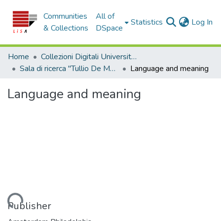
Communities
All of
(c
Statistics
Log In
& Collections
DSpace
Home
Collezioni Digitali Università della Calabria
Sala di ricerca "Tullio De Mauro"
Language and meaning
Language and meaning
Loading...
Publisher