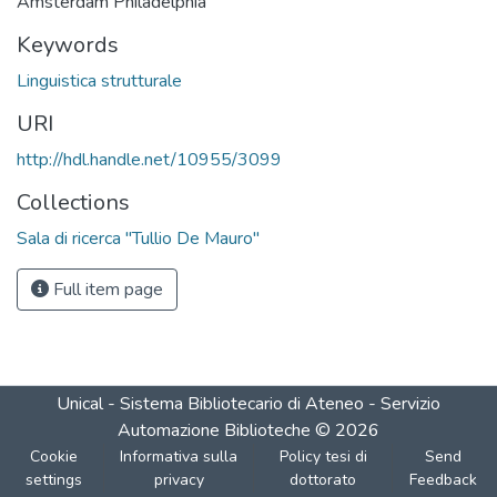
Amsterdam Philadelphia
Keywords
Linguistica strutturale
URI
http://hdl.handle.net/10955/3099
Collections
Sala di ricerca "Tullio De Mauro"
Full item page
Unical - Sistema Bibliotecario di Ateneo - Servizio
Automazione Biblioteche
©
2026
Cookie
Informativa sulla
Policy tesi di
Send
settings
privacy
dottorato
Feedback