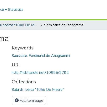
ace
Statistics
Sala di ricerca "Tullio De Mauro"
Semiótica del anagrama
ama
Keywords
Saussure, Ferdinand de Anagrammi
URI
http://hdl.handle.net/10955/2782
Collections
Sala di ricerca "Tullio De Mauro"
Full item page