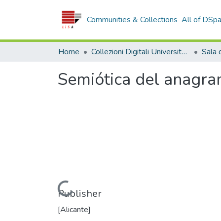
Communities & Collections
All of DSp
Home
Collezioni Digitali Università della Calabria
Semiótica del anagr
Loading...
Publisher
[Alicante]