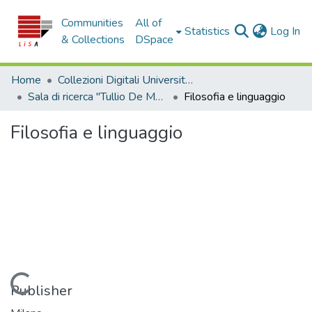
Communities
All of
(c
Statistics
Log In
& Collections
DSpace
Home
Collezioni Digitali Università della Calabria
Sala di ricerca "Tullio De Mauro"
Filosofia e linguaggio
Filosofia e linguaggio
Loading...
Publisher