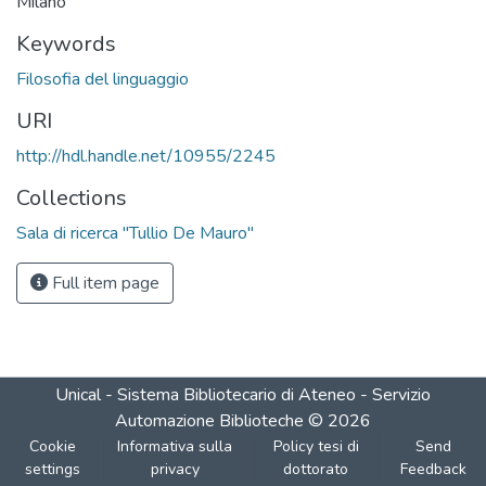
Milano
Keywords
Filosofia del linguaggio
URI
http://hdl.handle.net/10955/2245
Collections
Sala di ricerca "Tullio De Mauro"
Full item page
Unical - Sistema Bibliotecario di Ateneo - Servizio
Automazione Biblioteche
©
2026
Cookie
Informativa sulla
Policy tesi di
Send
settings
privacy
dottorato
Feedback