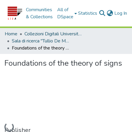
Communities
All of
(c
Statistics
Log In
& Collections
DSpace
Home
Collezioni Digitali Università della Calabria
Sala di ricerca "Tullio De Mauro"
Foundations of the theory of signs
Foundations of the theory of signs
Loading...
Publisher