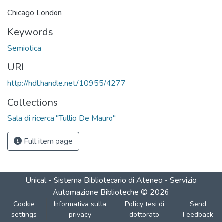
Chicago London
Keywords
Semiotica
URI
http://hdl.handle.net/10955/4277
Collections
Sala di ricerca "Tullio De Mauro"
Full item page
Unical - Sistema Bibliotecario di Ateneo - Servizio
Automazione Biblioteche
©
2026
Cookie
Informativa sulla
Policy tesi di
Send
settings
privacy
dottorato
Feedback