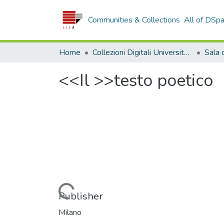
Communities & Collections
All of DSp
Home
Collezioni Digitali Università della Calabria
<<Il >>testo poetico
Loading...
Publisher
Milano