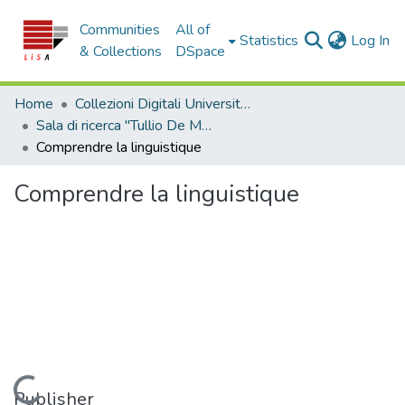
Communities
All of
(c
Statistics
Log In
& Collections
DSpace
Home
Collezioni Digitali Università della Calabria
Sala di ricerca "Tullio De Mauro"
Comprendre la linguistique
Comprendre la linguistique
Loading...
Publisher