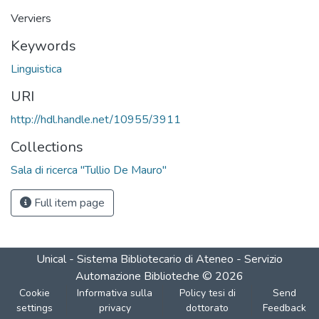
Verviers
Keywords
Linguistica
URI
http://hdl.handle.net/10955/3911
Collections
Sala di ricerca "Tullio De Mauro"
Full item page
Unical - Sistema Bibliotecario di Ateneo - Servizio
Automazione Biblioteche
©
2026
Cookie
Informativa sulla
Policy tesi di
Send
settings
privacy
dottorato
Feedback