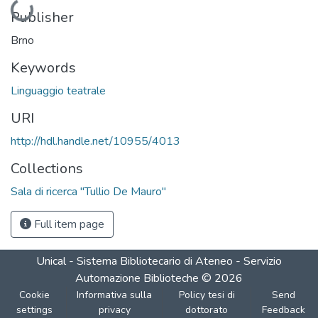
Loading...
Publisher
Brno
Keywords
Linguaggio teatrale
URI
http://hdl.handle.net/10955/4013
Collections
Sala di ricerca "Tullio De Mauro"
Full item page
Unical - Sistema Bibliotecario di Ateneo - Servizio
Automazione Biblioteche
©
2026
Cookie
Informativa sulla
Policy tesi di
Send
settings
privacy
dottorato
Feedback