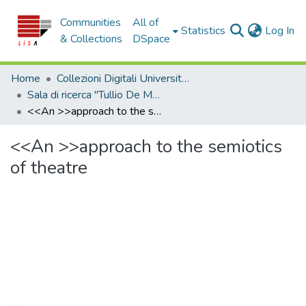
Communities
All of
(c
Statistics
Log In
& Collections
DSpace
Home
Collezioni Digitali Università della Calabria
Sala di ricerca "Tullio De Mauro"
<<An >>approach to the semiotics of theatre
<<An >>approach to the semiotics
of theatre