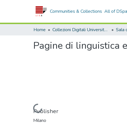
Communities & Collections
All of DSp
Home
Collezioni Digitali Università della Calabria
Pagine di linguistica e 
Loading...
Publisher
Milano