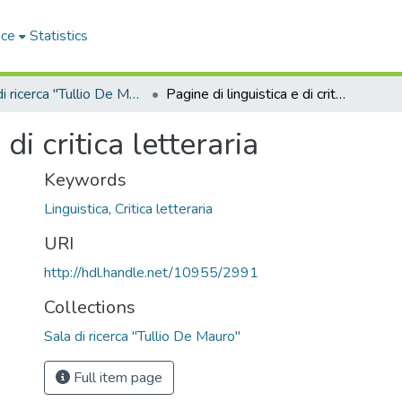
ace
Statistics
Sala di ricerca "Tullio De Mauro"
Pagine di linguistica e di critica letteraria
di critica letteraria
Keywords
Linguistica
,
Critica letteraria
URI
http://hdl.handle.net/10955/2991
Collections
Sala di ricerca "Tullio De Mauro"
Full item page