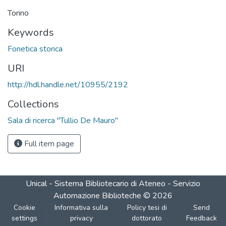
Torino
Keywords
Fonetica storica
URI
http://hdl.handle.net/10955/2192
Collections
Sala di ricerca "Tullio De Mauro"
Full item page
Unical - Sistema Bibliotecario di Ateneo - Servizio
Automazione Biblioteche
©
2026
Cookie
Informativa sulla
Policy tesi di
Send
settings
privacy
dottorato
Feedback