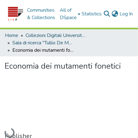
Communities
All of
(c
Statistics
Log In
& Collections
DSpace
Home
Collezioni Digitali Università della Calabria
Sala di ricerca "Tullio De Mauro"
Economia dei mutamenti fonetici
Economia dei mutamenti fonetici
Loading...
Publisher