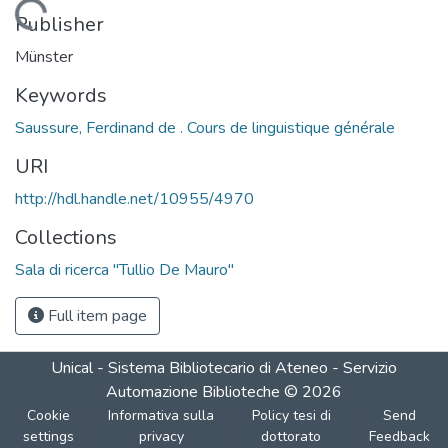
Loading...
Publisher
Münster
Keywords
Saussure, Ferdinand de . Cours de linguistique générale
URI
http://hdl.handle.net/10955/4970
Collections
Sala di ricerca "Tullio De Mauro"
Full item page
Unical - Sistema Bibliotecario di Ateneo - Servizio
Automazione Biblioteche
©
2026
Cookie
Informativa sulla
Policy tesi di
Send
settings
privacy
dottorato
Feedback