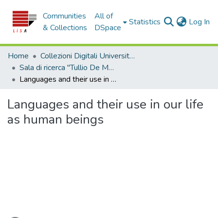
Communities
All of
(c
Statistics
Log In
& Collections
DSpace
Home
Collezioni Digitali Università della Calabria
Sala di ricerca "Tullio De Mauro"
Languages and their use in our life as human beings
Languages and their use in our life
as human beings