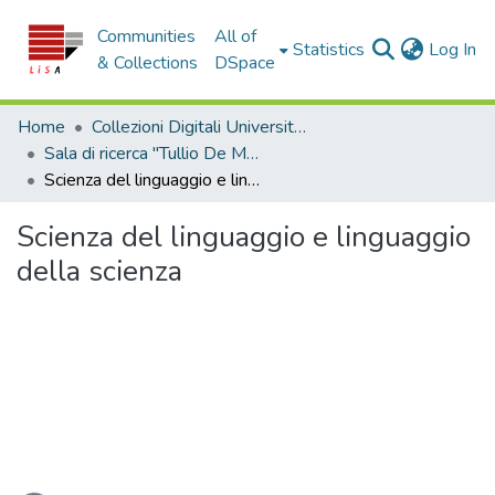
Communities
All of
(c
Statistics
Log In
& Collections
DSpace
Home
Collezioni Digitali Università della Calabria
Sala di ricerca "Tullio De Mauro"
Scienza del linguaggio e linguaggio della scienza
Scienza del linguaggio e linguaggio
della scienza