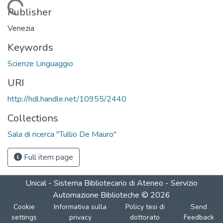
Loading...
Publisher
Venezia
Keywords
Scienze Linguaggio
URI
http://hdl.handle.net/10955/2440
Collections
Sala di ricerca "Tullio De Mauro"
Full item page
Unical - Sistema Bibliotecario di Ateneo - Servizio
Automazione Biblioteche
©
2026
Cookie
Informativa sulla
Policy tesi di
Send
settings
privacy
dottorato
Feedback