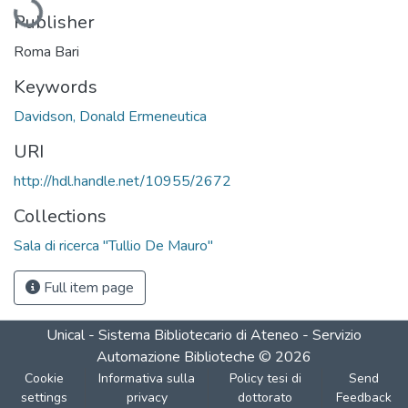
Publisher
Roma Bari
Keywords
Davidson, Donald Ermeneutica
URI
http://hdl.handle.net/10955/2672
Collections
Sala di ricerca "Tullio De Mauro"
Full item page
Unical - Sistema Bibliotecario di Ateneo - Servizio
Automazione Biblioteche
©
2026
Cookie
Informativa sulla
Policy tesi di
Send
settings
privacy
dottorato
Feedback