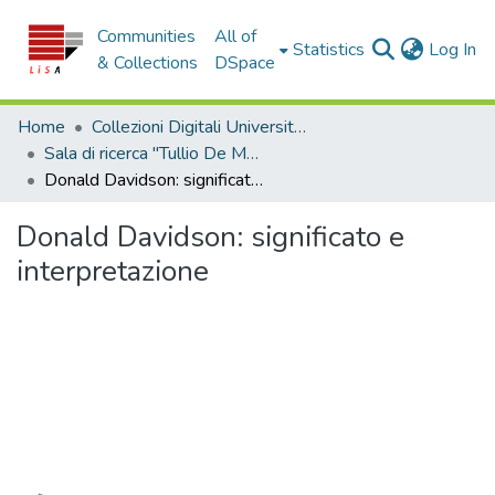
Communities
All of
(c
Statistics
Log In
& Collections
DSpace
Home
Collezioni Digitali Università della Calabria
Sala di ricerca "Tullio De Mauro"
Donald Davidson: significato e interpretazione
Donald Davidson: significato e
interpretazione
Loading...