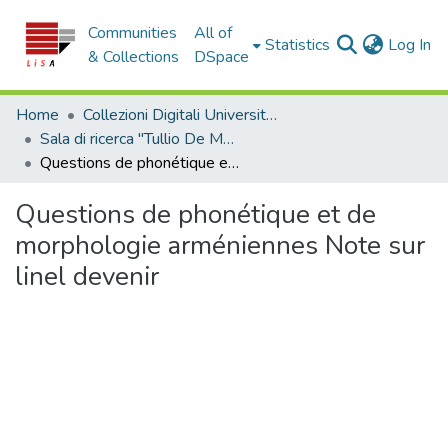
Communities
All of
(c
Statistics
Log In
& Collections
DSpace
Home
Collezioni Digitali Università della Calabria
Sala di ricerca "Tullio De Mauro"
Questions de phonétique et de morphologie arméniennes Note sur linel devenir
Questions de phonétique et de
morphologie arméniennes Note sur
linel devenir