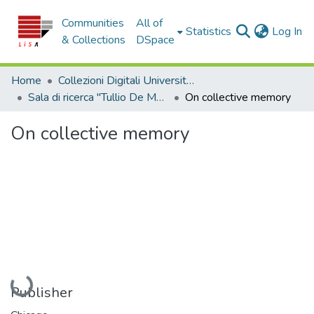
Communities
All of
(c
Statistics
Log In
& Collections
DSpace
Home
Collezioni Digitali Università della Calabria
Sala di ricerca "Tullio De Mauro"
On collective memory
On collective memory
Loading...
Publisher