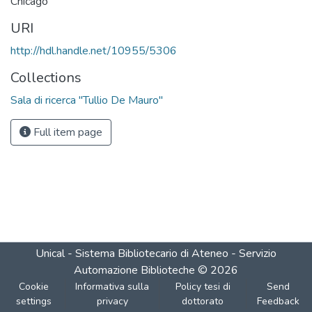
Chicago
URI
http://hdl.handle.net/10955/5306
Collections
Sala di ricerca "Tullio De Mauro"
Full item page
Unical - Sistema Bibliotecario di Ateneo - Servizio
Automazione Biblioteche
©
2026
Cookie
Informativa sulla
Policy tesi di
Send
settings
privacy
dottorato
Feedback