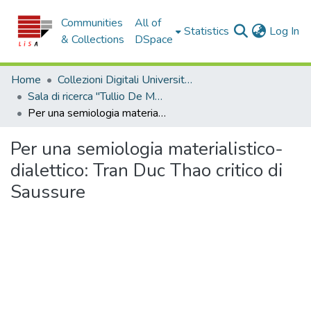
Communities
All of
(c
Statistics
Log In
& Collections
DSpace
Home
Collezioni Digitali Università della Calabria
Sala di ricerca "Tullio De Mauro"
Per una semiologia materialistico-dialettico: Tran Duc Thao critico di Saussure
Per una semiologia materialistico-
dialettico: Tran Duc Thao critico di
Saussure