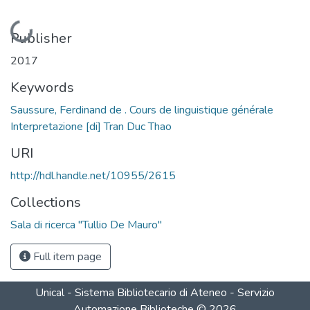
Loading...
Publisher
2017
Keywords
Saussure, Ferdinand de . Cours de linguistique générale
Interpretazione [di] Tran Duc Thao
URI
http://hdl.handle.net/10955/2615
Collections
Sala di ricerca "Tullio De Mauro"
Full item page
Unical - Sistema Bibliotecario di Ateneo - Servizio
Automazione Biblioteche
©
2026