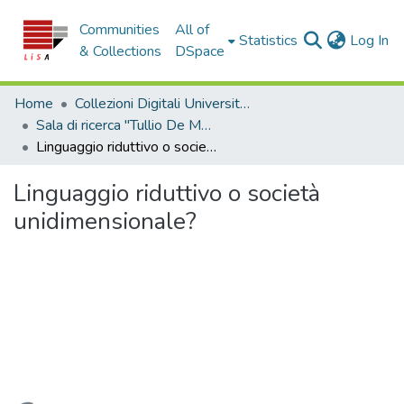
Communities
All of
(c
Statistics
Log In
& Collections
DSpace
Home
Collezioni Digitali Università della Calabria
Sala di ricerca "Tullio De Mauro"
Linguaggio riduttivo o società unidimensionale?
Linguaggio riduttivo o società
unidimensionale?