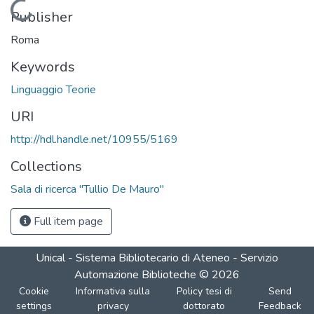
Loading...
Publisher
Roma
Keywords
Linguaggio Teorie
URI
http://hdl.handle.net/10955/5169
Collections
Sala di ricerca "Tullio De Mauro"
Full item page
Unical - Sistema Bibliotecario di Ateneo - Servizio
Automazione Biblioteche
©
2026
Cookie
Informativa sulla
Policy tesi di
Send
settings
privacy
dottorato
Feedback