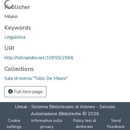
Loading...
Publisher
Milano
Keywords
Linguistica
URI
http://hdl.handle.net/10955/2966
Collections
Sala di ricerca "Tullio De Mauro"
Full item page
Unical - Sistema Bibliotecario di Ateneo - Servizio
Automazione Biblioteche
©
2026
Cookie
Informativa sulla
Policy tesi di
Send
settings
privacy
dottorato
Feedback