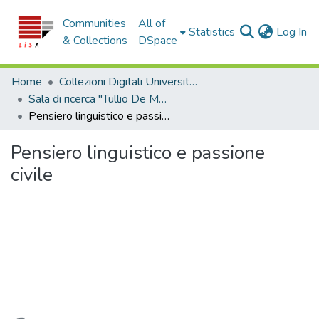
Communities
All of
(c
Statistics
Log In
& Collections
DSpace
Home
Collezioni Digitali Università della Calabria
Sala di ricerca "Tullio De Mauro"
Pensiero linguistico e passione civile
Pensiero linguistico e passione
civile