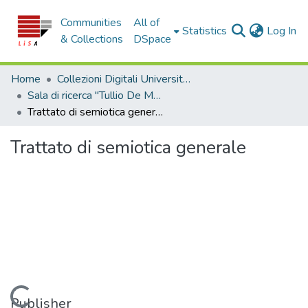
Communities
All of
(c
Statistics
Log In
& Collections
DSpace
Home
Collezioni Digitali Università della Calabria
Sala di ricerca "Tullio De Mauro"
Trattato di semiotica generale
Trattato di semiotica generale
Loading...
Publisher