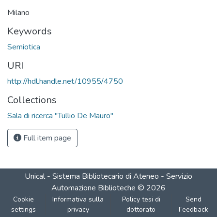
Milano
Keywords
Semiotica
URI
http://hdl.handle.net/10955/4750
Collections
Sala di ricerca "Tullio De Mauro"
Full item page
Unical - Sistema Bibliotecario di Ateneo - Servizio
Automazione Biblioteche
©
2026
Cookie
Informativa sulla
Policy tesi di
Send
settings
privacy
dottorato
Feedback