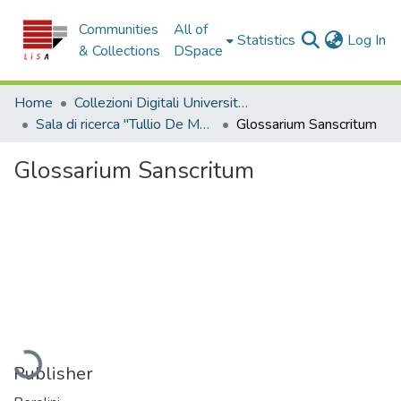
Communities
All of
(c
Statistics
Log In
& Collections
DSpace
Home
Collezioni Digitali Università della Calabria
Sala di ricerca "Tullio De Mauro"
Glossarium Sanscritum
Glossarium Sanscritum
ading...
Publisher