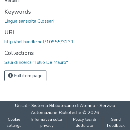
Berolini
Keywords
Lingua sanscrita Glossari
URI
http://hdl.handle.net/10955/3231
Collections
Sala di ricerca "Tullio De Mauro"
Full item page
Unical - Sistema Bibliotecario di Ateneo - Servizio
Automazione Biblioteche
©
2026
Cookie
Informativa sulla
Policy tesi di
Send
settings
privacy
dottorato
Feedback