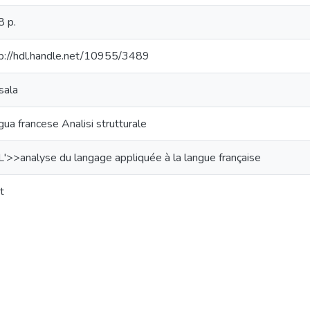
 p.
p://hdl.handle.net/10955/3489
sala
gua francese Analisi strutturale
'>>analyse du langage appliquée à la langue française
t