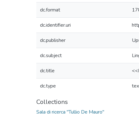
dc.format
178
dc.identifier.uri
htt
dc.publisher
Up
dc.subject
Lin
dc.title
<<L
dc.type
tex
Collections
Sala di ricerca "Tullio De Mauro"