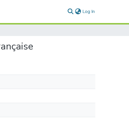
(current)
Log In
rançaise