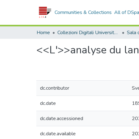
Communities & Collections
All of DSp
Home
Collezioni Digitali Università della Calabria
<<L'>>analyse du lan
dc.contributor
Sve
dc.date
18
dc.date.accessioned
20
dc.date.available
20