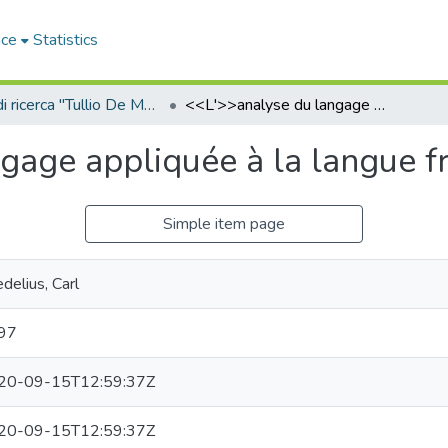
ace
Statistics
Sala di ricerca "Tullio De Mauro"
<<L'>>analyse du langage appliquée à la langue française
gage appliquée à la langue f
Simple item page
delius, Carl
97
20-09-15T12:59:37Z
20-09-15T12:59:37Z