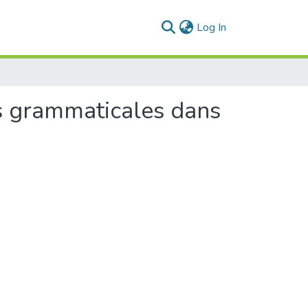
(current)
Log In
ies grammaticales dans