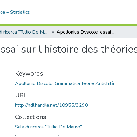
ace
Statistics
Sala di ricerca "Tullio De Mauro"
Apollonius Dyscole: essai sur l'histoire des théories grammaticales dans l'antiquité
ssai sur l'histoire des théor
Keywords
Apollonio Discolo
,
Grammatica Teorie Antichità
URI
http://hdl.handle.net/10955/3290
Collections
Sala di ricerca "Tullio De Mauro"