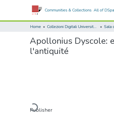
Communities & Collections
All of DSp
Home
Collezioni Digitali Università della Calabria
Apollonius Dyscole: e
l'antiquité
Loading...
Publisher