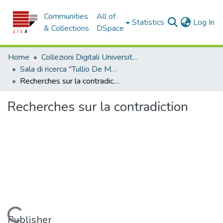
Communities
All of
(c
Statistics
Log In
& Collections
DSpace
Home
Collezioni Digitali Università della Calabria
Sala di ricerca "Tullio De Mauro"
Recherches sur la contradiction
Recherches sur la contradiction
Loading...
Publisher