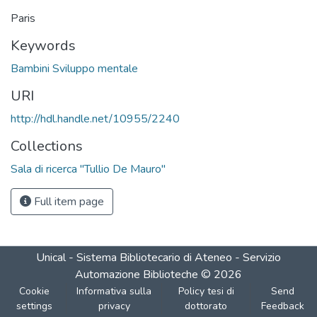
Paris
Keywords
Bambini Sviluppo mentale
URI
http://hdl.handle.net/10955/2240
Collections
Sala di ricerca "Tullio De Mauro"
Full item page
Unical - Sistema Bibliotecario di Ateneo - Servizio
Automazione Biblioteche
©
2026
Cookie
Informativa sulla
Policy tesi di
Send
settings
privacy
dottorato
Feedback