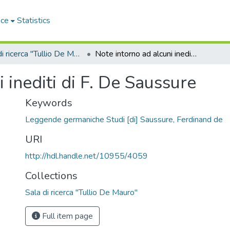
ace
Statistics
Sala di ricerca "Tullio De Mauro"
Note intorno ad alcuni inediti di F. De Saussure
 inediti di F. De Saussure
Keywords
Leggende germaniche Studi [di] Saussure, Ferdinand de
URI
http://hdl.handle.net/10955/4059
Collections
Sala di ricerca "Tullio De Mauro"
Full item page