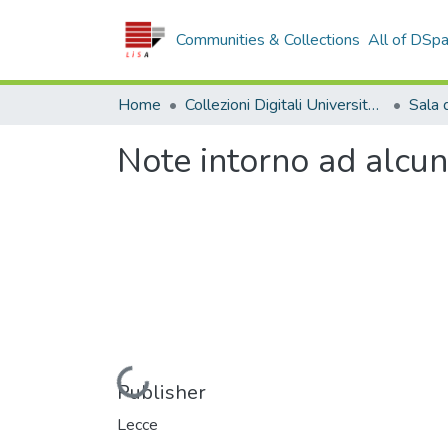
Communities & Collections
All of DSp
Home
Collezioni Digitali Università della Calabria
Note intorno ad alcuni
Loading...
Publisher
Lecce