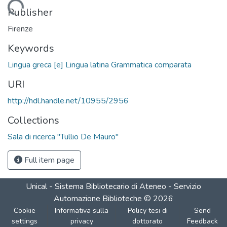
Loading...
Publisher
Firenze
Keywords
Lingua greca [e] Lingua latina Grammatica comparata
URI
http://hdl.handle.net/10955/2956
Collections
Sala di ricerca "Tullio De Mauro"
Full item page
Unical - Sistema Bibliotecario di Ateneo - Servizio
Automazione Biblioteche
©
2026
Cookie
Informativa sulla
Policy tesi di
Send
settings
privacy
dottorato
Feedback