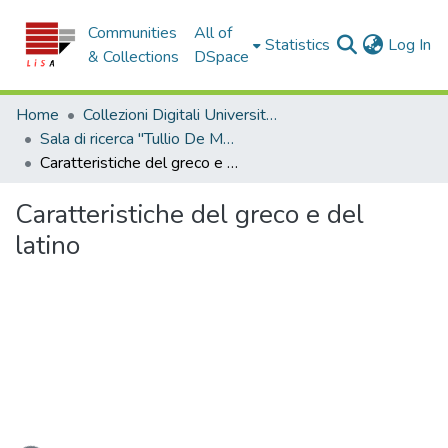
Communities
All of
(c
Statistics
Log In
& Collections
DSpace
Home
Collezioni Digitali Università della Calabria
Sala di ricerca "Tullio De Mauro"
Caratteristiche del greco e del latino
Caratteristiche del greco e del
latino