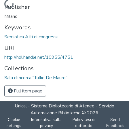
Loading...
Publisher
Milano
Keywords
Semiotica Atti di congressi
URI
http://hdl.handle.net/10955/4751
Collections
Sala di ricerca "Tullio De Mauro"
Full item page
Unical - Sistema Bibliotecario di Ateneo - Servizio
Automazione Biblioteche
©
2026
Cookie
Informativa sulla
Policy tesi di
Send
settings
privacy
dottorato
Feedback