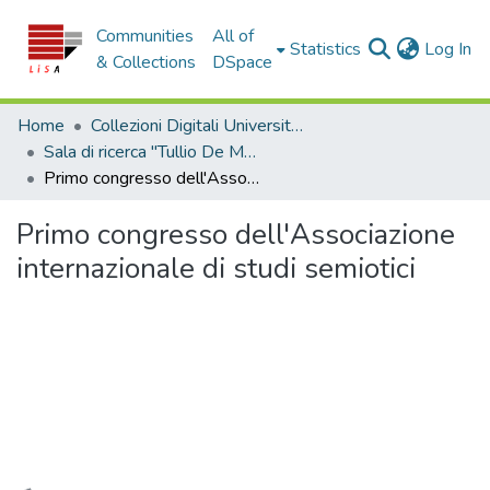
Communities
All of
(c
Statistics
Log In
& Collections
DSpace
Home
Collezioni Digitali Università della Calabria
Sala di ricerca "Tullio De Mauro"
Primo congresso dell'Associazione internazionale di studi semiotici
Primo congresso dell'Associazione
internazionale di studi semiotici