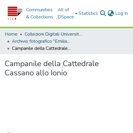
Communities
All of
(c
Statistics
Log In
& Collections
DSpace
Home
Collezioni Digitali Università della Calabria
Archivio fotografico "Emilia Zinzi"
Campanile della Cattedrale Cassano allo Ionio
Campanile della Cattedrale
Cassano allo Ionio