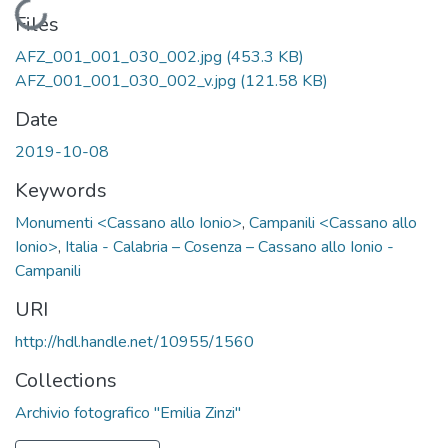
Loading...
Files
AFZ_001_001_030_002.jpg
(453.3 KB)
AFZ_001_001_030_002_v.jpg
(121.58 KB)
Date
2019-10-08
Keywords
Monumenti <Cassano allo Ionio>
,
Campanili <Cassano allo
Ionio>
,
Italia - Calabria – Cosenza – Cassano allo Ionio -
Campanili
URI
http://hdl.handle.net/10955/1560
Collections
Archivio fotografico "Emilia Zinzi"