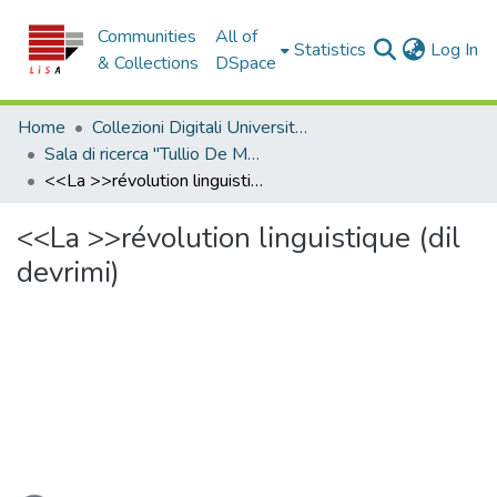
Communities
All of
(c
Statistics
Log In
& Collections
DSpace
Home
Collezioni Digitali Università della Calabria
Sala di ricerca "Tullio De Mauro"
<<La >>révolution linguistique (dil devrimi)
<<La >>révolution linguistique (dil
devrimi)