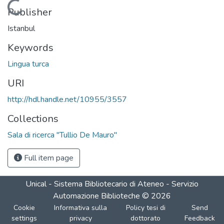
Loading...
Publisher
Istanbul
Keywords
Lingua turca
URI
http://hdl.handle.net/10955/3557
Collections
Sala di ricerca "Tullio De Mauro"
Full item page
Unical - Sistema Bibliotecario di Ateneo - Servizio
Automazione Biblioteche
©
2026
Cookie
Informativa sulla
Policy tesi di
Send
settings
privacy
dottorato
Feedback