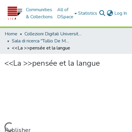
Communities
All of
(c
Statistics
Log In
& Collections
DSpace
Home
Collezioni Digitali Università della Calabria
Sala di ricerca "Tullio De Mauro"
<<La >>pensée et la langue
<<La >>pensée et la langue
Loading...
Publisher