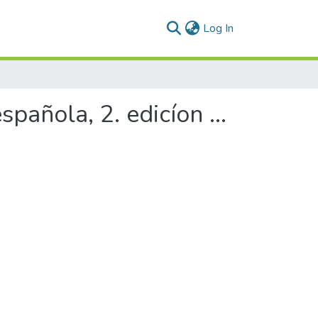
(current)
Log In
pañola, 2. edicíon ...