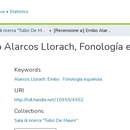
ace
Statistics
Sala di ricerca "Tullio De Mauro"
[Recensione a:] Emilio Alarcos Llorach, Fonología española, 2. edicíon ... Madrid, 1955
 Alarcos Llorach, Fonología es
Keywords
Alarcos Llorach, Emilio . Fonología española
URI
http://hdl.handle.net/10955/4552
Collections
Sala di ricerca "Tullio De Mauro"