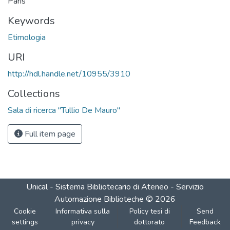
Paris
Keywords
Etimologia
URI
http://hdl.handle.net/10955/3910
Collections
Sala di ricerca "Tullio De Mauro"
Full item page
Unical - Sistema Bibliotecario di Ateneo - Servizio
Automazione Biblioteche
©
2026
Cookie
Informativa sulla
Policy tesi di
Send
settings
privacy
dottorato
Feedback