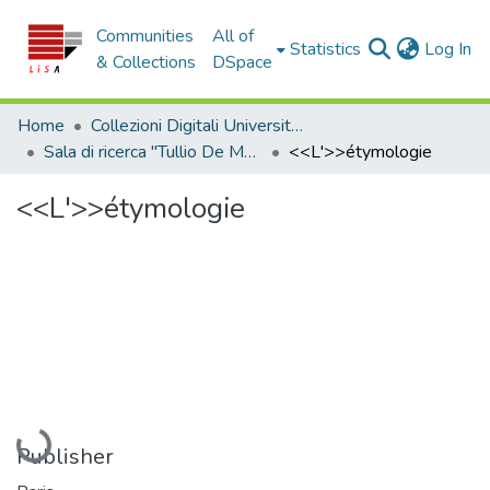
Communities
All of
(c
Statistics
Log In
& Collections
DSpace
Home
Collezioni Digitali Università della Calabria
Sala di ricerca "Tullio De Mauro"
<<L'>>étymologie
<<L'>>étymologie
Loading...
Publisher